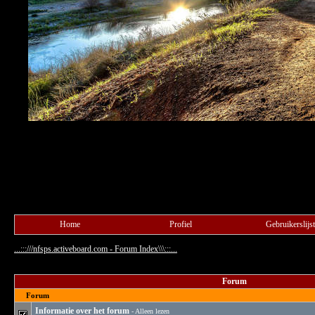
Home
Profiel
Gebruikerslijst
...:::///nfsps.activeboard.com - Forum Index\\\:::...
Forum
Forum
Informatie over het forum
- Alleen lezen