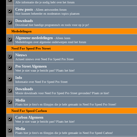
Alle informatie die je nodig hebt over het forum
Crew posts
- Alleen antwoorden forum
Hier kunnen beheerder en moderators topics plaatsen
Downloads
Download hier handige programma's en tools voor op je pc!
Mededelingen
Algemene mededelingen
- Alleen lezen
Mededelingen over algemene onderwerpen rond het forum
Need For Speed Pro Street
Nieuws
Actueel nieuws over Need For Speed Pro Street
Pro Street Algemeen
Weet je niet waar je bericht past? Plaats het hier!
Info
Informatie over Need For Speed Pro Street
Downloads
Mooie downloads voor Need For Speed Pro Street gevonden? Plaats ze hier!
Media
Plaats hier je foto's en filmpjes die je hebt gemaakt in Need For Speed Pro Street!
Need For Speed Carbon
Carbon Algemeen
Weet je niet waar je bericht past? Plaats het hier!
Media
Plaats hier je foto's en filmpjes die je hebt gemaakt in Need For Speed Carbon!