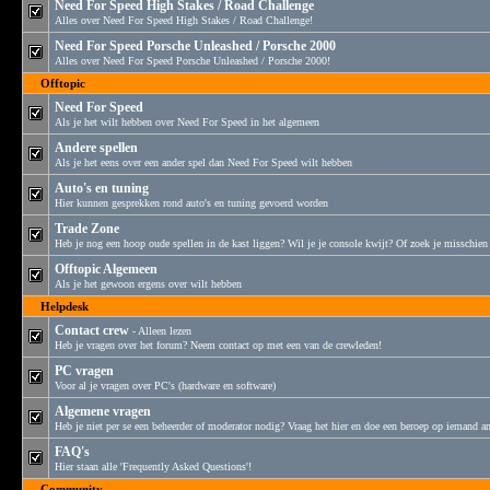
Need For Speed High Stakes / Road Challenge
Alles over Need For Speed High Stakes / Road Challenge!
Need For Speed Porsche Unleashed / Porsche 2000
Alles over Need For Speed Porsche Unleashed / Porsche 2000!
Offtopic
Need For Speed
Als je het wilt hebben over Need For Speed in het algemeen
Andere spellen
Als je het eens over een ander spel dan Need For Speed wilt hebben
Auto's en tuning
Hier kunnen gesprekken rond auto's en tuning gevoerd worden
Trade Zone
Heb je nog een hoop oude spellen in de kast liggen? Wil je je console kwijt? Of zoek je misschien e
Offtopic Algemeen
Als je het gewoon ergens over wilt hebben
Helpdesk
Contact crew
- Alleen lezen
Heb je vragen over het forum? Neem contact op met een van de crewleden!
PC vragen
Voor al je vragen over PC's (hardware en software)
Algemene vragen
Heb je niet per se een beheerder of moderator nodig? Vraag het hier en doe een beroep op iemand an
FAQ's
Hier staan alle 'Frequently Asked Questions'!
Community