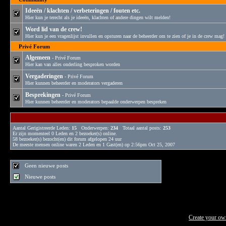
Ideeën / klachten / verbeteringen / fouten etc.
Hier kun je terecht als je ideeën, klachten of andere dingen wilt melden!
Word lid van de crew!
Hier kun je een vragenlijst invullen en opsturen naar de beheerder om te zien of je in de crew mag!
Privé Forum
Algemeen
- Privé Forum
Hier kan van alles onderling besproken worden
Vergaderingen
- Privé Forum
Hier kunnen beheerder en moderators vergaderen
Besprekingen
- Privé Forum
Hier kunnen beheerder en moderators bepaalde onderwerpen bespreken
Aantal Gerigistreerde Leden:
15
Onderwerpen:
234
Totaal aantal posts:
253
Er zijn momenteel
0
Leden en
2
bezoeker(s) online
.
58
bezoeker(s) bezocht(en) dit forum afgelopen 24 uur
De meeste mensen online waren 2 Leden en 1 Gast(en) op 2:56pm Oct 25, 2007
Geen nieuwe posts
Nieuwe posts
Create your o