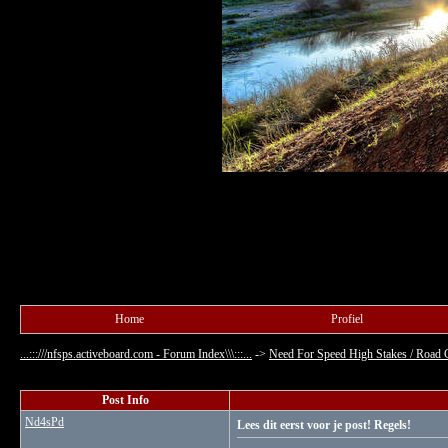
Home
Profiel
...:::///nfsps.activeboard.com - Forum Index\\\:::...
->
Need For Speed High Stakes / Road 
Post Info
Nd4sPd
Lees dit eerst voor je post! Regels!