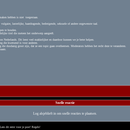
 maken hebben is niet toegestaan.
vulgaire, lasterlijke, haatdragende, bedreigende, seksuele of andere ongewenste taal.
open te houden.
elijke titel die meteen het onderwerp aangeeft.
on Nederlands. Dit leest veel makkelijker en daardoor kunnen we je beter helpen.
ng die kwetsend is voor anderen.
ng die dusdanig groot zijn, dat ze een topic gaan overheersen. Moderators hebben het recht deze te veranderen.
snaam.
Snelle reactie
Log alsjeblieft in om snelle reacties te plaatsen.
Lees dit eerst voor je post! Regels!