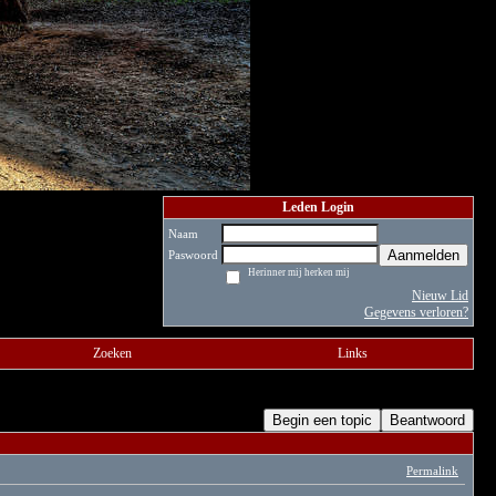
Leden Login
Naam
Aanmelden
Paswoord
Herinner mij herken mij
Nieuw Lid
Gegevens verloren?
Zoeken
Links
Begin een topic
Beantwoord
Permalink