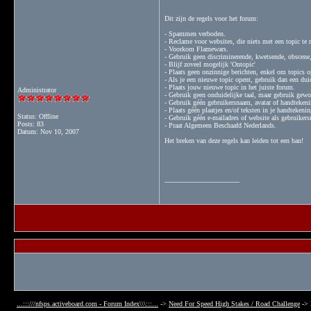
Dit zijn de regels voor het forum:
- Spammen verboden.
- Reclame voor websites, die niets met een topic te
- Voorkom Flamewars.
- Gebruik geen discriminerende, kwetsende, obscene, 
- Blijf zoveel mogelijk 'Ontopic'
- Plaats geen onzinnige berichten, enkel om topics 
- Als je een nieuwe topic opent, gebruik dan een duid
- Plaats jouw nieuwe topic in het juiste forum.
Administrator
- Gebruik geen onduidelijke taal, maar gebruik gewo
- Gebruik géén gebruikersnaam, avatar of handtekeni
- Plaats géén plaatjes en/of teksten in je handtekeni
Status: Offline
- Gebruik géén e-mailadres of website als gebruiker
Posts: 83
- Praat Algemeen Beschaafd Nederlands.
Datum:
Nov 10, 2007
Het breken van deze regels kan leiden tot een ban!
__________________
...:::///nfsps.activeboard.com - Forum Index\\\:::...
->
Need For Speed High Stakes / Road Challenge
->